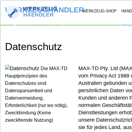
WERKZEUGHÄNDLER
WERKZEUG-SHOP
HAND
»
Datenschutz
KONTAKT
Datenschutz
MAX-TD Pty. Ltd (MAX-
Die MAX-TD
vom Privacy Act 1988 u
Hauptprinzipien des
Australien gebunden un
Datenschutzes sind
persönlichen Daten vo
Datensparsamkeit und
Kunden und anderen Pe
Datenvermeidung,
normalen Geschäftstäti
Erforderlichkeit (nur wo nötig),
Dienstleistungen erho
Zweckbindung (Keine
unsere Datenschutzricht
zweckfremde Nutzung)
sie für jedes Land, a